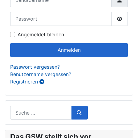
Passwort
Passwor
Angemeldet bleiben
Anmelden
Passwort vergessen?
Benutzername vergessen?
Registrieren
Das GSW stellt sich vor