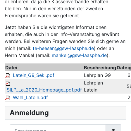
orientieren, da ja die Klassenverbände erhalten
bleiben. Nur in den vier Stunden der zweiten
Fremdsprache wären sie getrennt.
Jetzt haben Sie die wichtigsten Informationen
erhalten, die auch in der Info-Veranstaltung erwähnt
werden. Bei weiteren Fragen wenden Sie sich gerne an
mich (email:
te-heesen@gsw-laasphe.de
) oder an
Herrn Mankel (email:
mankel@gsw-laasphe.de
).
Datei
Beschreibung
Datei
Latein_G9_SekI.pdf
Lehrplan G9
6
Lehrplan
5
SILP_La_2020_Homepage_pdf.pdf
Latein
Wahl_Latein.pdf
2
Anmeldung
Benutzername