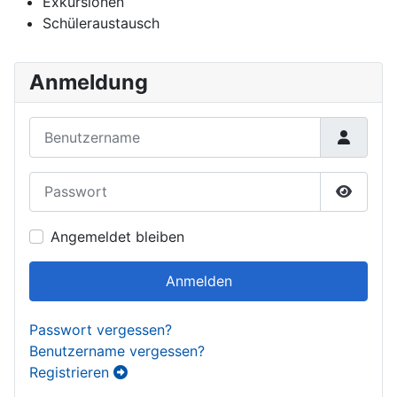
Exkursionen
Schüleraustausch
Anmeldung
Benutzername
Passwort
Passwor
Angemeldet bleiben
Anmelden
Passwort vergessen?
Benutzername vergessen?
Registrieren