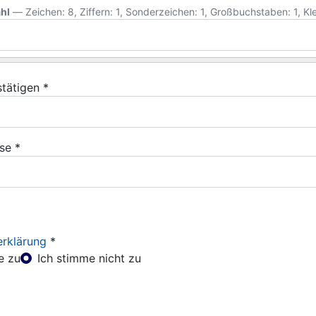
hl
— Zeichen: 8, Ziffern: 1, Sonderzeichen: 1, Großbuchstaben: 1, Kl
tätigen
*
se
*
rklärung
*
utzerklärung
e zu
Ich stimme nicht zu