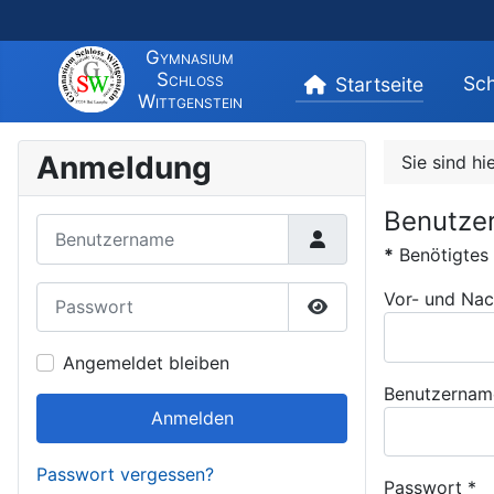
Gymnasium
Schloss
Sch
Startseite
Wittgenstein
Anmeldung
Sie sind hi
Benutzer
Benutzername
*
Benötigtes 
Passwort
Vor- und Nac
Passwort anzeigen
Angemeldet bleiben
Benutzernam
Anmelden
Passwort vergessen?
Passwort
*