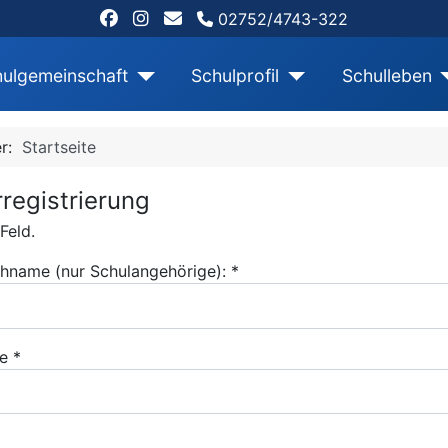
02752/4743-322
ulgemeinschaft
Schulprofil
Schulleben
er:
Startseite
registrierung
Feld.
hname (nur Schulangehörige):
*
e
*