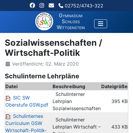
02752/4743-322
Gymnasium
Schloss
Wittgenstein
Sozialwissenschaften /
Wirtschaft-Politik
Veröffentlicht: 02. März 2020
Schulinterne Lehrpläne
Datei
Beschreibung
Dateigröße
Schulinterner
SIC SW
Lehrplan
395 KB
Oberstufe GSW.pdf
Sozialwissenschaften
Schulinternes
Schulinterner
Curriculum GSW
Lehrplan Wirtschaft –
433 KB
Wirtschaft-Politik-