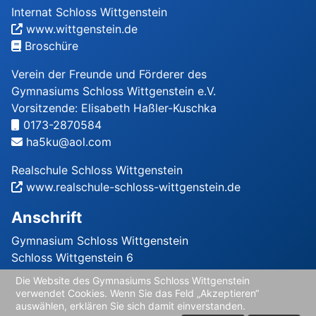
Internat Schloss Wittgenstein
www.wittgenstein.de
Broschüre
Verein der Freunde und Förderer des
Gymnasiums Schloss Wittgenstein e.V.
Vorsitzende: Elisabeth Haßler-Kuschka
0173-2870584
ha5ku@aol.com
Realschule Schloss Wittgenstein
www.realschule-schloss-wittgenstein.de
Anschrift
Gymnasium Schloss Wittgenstein
Schloss Wittgenstein 6
57334 Bad Laasphe
Die Website des Gymnasiums Schloss Wittgenstein
verwendet Cookies. Wenn Sie das Feld „Akzeptieren“
Schulleiter: OStD Christian Tang
auswählen, erklären Sie sich damit einverstanden.