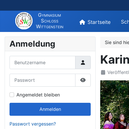
Gymnasium
Schloss
Sch
Startseite
Wittgenstein
Anmeldung
Sie sind hi
Kari
Benutzername
Veröffentl
Passwort
Passwort anzeigen
Angemeldet bleiben
Anmelden
Passwort vergessen?