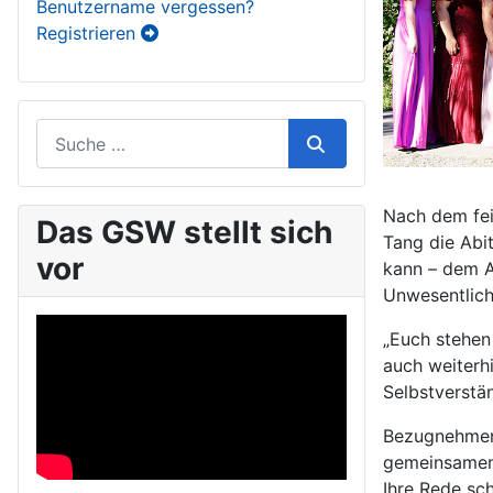
Benutzername vergessen?
Registrieren
Nach dem fei
Das GSW stellt sich
Tang die Abi
vor
kann – dem A
Unwesentlich
„Euch stehen 
auch weiterh
Selbstverstän
Bezugnehmend
gemeinsamen l
Ihre Rede sc