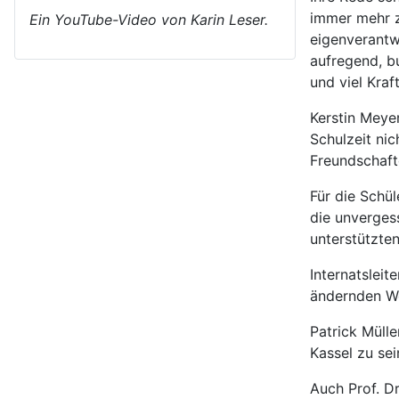
immer mehr z
Ein YouTube-Video von Karin Leser.
eigenverantwo
aufregend, b
und viel Kraft
Kerstin Meye
Schulzeit ni
Freundschaft
Für die Schü
die unvergess
unterstützten
Internatsleit
ändernden Wel
Patrick Müll
Kassel zu se
Auch Prof. D