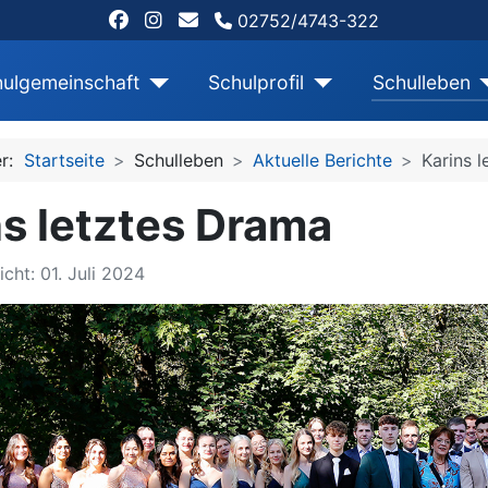
02752/4743-322
ulgemeinschaft
Schulprofil
Schulleben
er:
Startseite
Schulleben
Aktuelle Berichte
Karins 
ns letztes Drama
icht: 01. Juli 2024