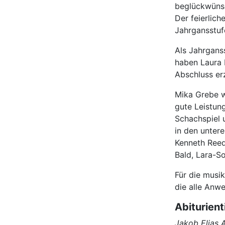
beglückwünsc
Der feierlic
Jahrgansstufe
Als Jahrgans
haben Laura P
Abschluss erz
Mika Grebe w
gute Leistun
Schachspiel 
in den untere
Kenneth Reed
Bald, Lara-S
Für die musi
die alle Anwe
Abiturien
Jakob Elias A