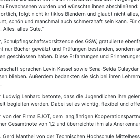
u Erwachsenen wurden und wünschte ihnen abschließend: „
rtlich, folgt nicht kritiklos Blendern und glaubt nicht alle
unt, schön und manchmal auch schmerzhaft sein kann. Für 
. Alles, alles Gute.“
r, Schulpflegschaftsvorsitzende des GSW, gratulierte ebenf
cht nur Bücher gewälzt und Prüfungen bestanden, sondern au
en geschlossen haben. Diese Erfahrungen und Erinnerungen 
lerschaft sprachen Levin Kassel sowie Sena-Selda Culaydar 
en blieben. Außerdem bedankten sie sich bei ihren Lehrern, 
.
er Ludwig Lenhard betonte, dass die Jugendlichen ihre geler
t begleiten werden. Dabei sei es wichtig, flexibel und offe
er von der Firma EJOT, dem langjährigen Kooperationspartn
iner Gesamtnote von 1,2 und überreichte ihm als Anerkennun
r. Gerd Manthei von der Technischen Hochschule Mittelhes