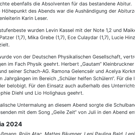
hte ebenfalls die Absolventen für das bestandene Abitur.
he Höhepunkt des Abends war die Aushändigung der Abiturze
nleiterin Karin Leser.
stufenbeste wurden Levin Kassel mit der Note 1,2 und Maike
atzer (1,7), Mika Grebe (1,7), Ece Culaydar (1,7), Lucie Hin
ielt.
urde von der Deutschen Physikalischen Gesellschaft, vertr
gen im Fach Physik geehrt. Herbert „Gautam“ Kleinbruckner
und seiner Schach-AG. Ramona Gelencsér und Acelya Korkma
n Jahrgängen im Bereich „Schüler helfen Schülern“. Für die
er belobigt. Für den Einsatz auch außerhalb des Unterricht
ophie Diehl und Lio Holighaus geehrt.
kalische Untermalung an diesem Abend sorgte die Schulband
senden mit dem Song „Geile Zeit“ von Juli in den Abend ent
tia 2024
ßmann, Rojin Atac, Mattes Bäumner, Leni Paulina Bald, Leni