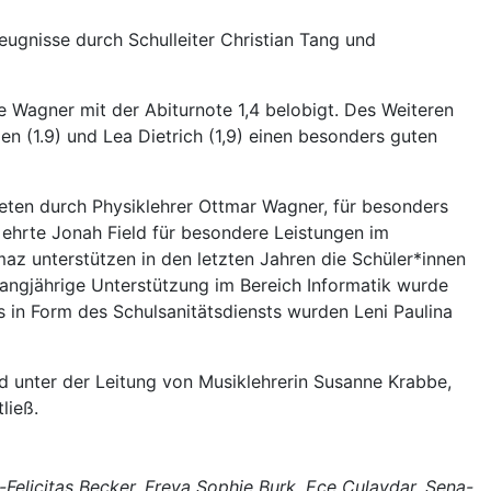
ugnisse durch Schulleiter Christian Tang und
 Wagner mit der Abiturnote 1,4 belobigt. Des Weiteren
zen (1.9) und Lea Dietrich (1,9) einen besonders guten
eten durch Physiklehrer Ottmar Wagner, für besonders
 ehrte Jonah Field für besondere Leistungen im
z unterstützen in den letzten Jahren die Schüler*innen
 langjährige Unterstützung im Bereich Informatik wurde
s in Form des Schulsanitätsdiensts wurden Leni Paulina
 unter der Leitung von Musiklehrerin Susanne Krabbe,
ließ.
-Felicitas Becker, Freya Sophie Burk, Ece Culaydar, Sena-