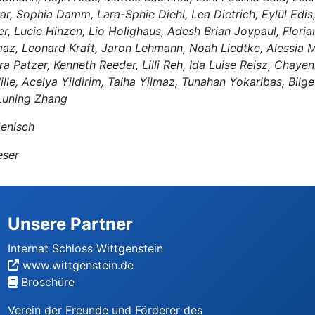
ar, Sophia Damm, Lara-Sphie Diehl, Lea Dietrich, Eylül Edi
r, Lucie Hinzen, Lio Holighaus, Adesh Brian Joypaul, Flori
az, Leonard Kraft, Jaron Lehmann, Noah Liedtke, Alessia Mü
a Patzer, Kenneth Reeder, Lilli Reh, Ida Luise Reisz, Chaye
ille, Acelya Yildirim, Talha Yilmaz, Tunahan Yokaribas, Bi
Luning Zhang
Jenisch
eser
Unsere Partner
Internat Schloss Wittgenstein
www.wittgenstein.de
Broschüre
Verein der Freunde und Förderer des