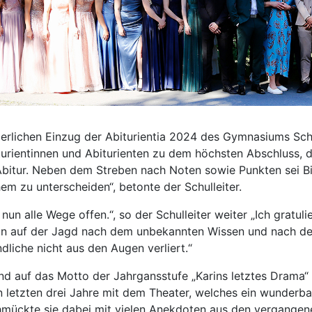
erlichen Einzug der Abiturientia 2024 des Gymnasiums Schl
turientinnen und Abiturienten zu dem höchsten Abschluss,
bitur. Neben dem Streben nach Noten sowie Punkten sei Bi
em zu unterscheiden“, betonte der Schulleiter.
nun alle Wege offen.“, so der Schulleiter weiter „Ich gratu
in auf der Jagd nach dem unbekannten Wissen und nach de
dliche nicht aus den Augen verliert.“
 auf das Motto der Jahrgansstufe „Karins letztes Drama“ ve
etzten drei Jahre mit dem Theater, welches ein wunderbares
hmückte sie dabei mit vielen Anekdoten aus den vergangenen