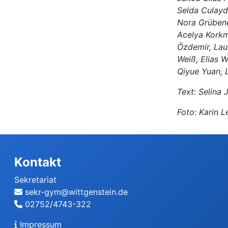
Selda Culayd
Nora Grübene
Acelya Korkm
Özdemir, Laur
Weiß, Elias W
Qiyue Yuan, 
Text: Selina 
Foto: Karin L
Kontakt
Sekretariat
sekr-gym@wittgenstein.de
02752/4743-322
Impressum