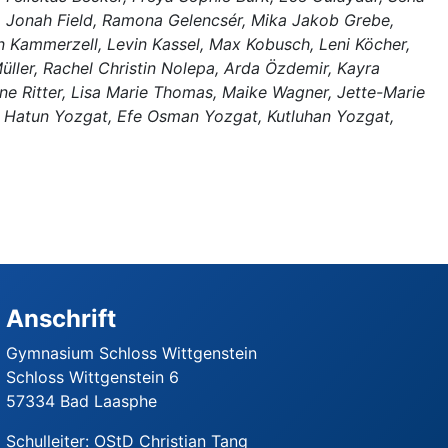
s, Jonah Field, Ramona Gelencsér, Mika Jakob Grebe,
an Kammerzell, Levin Kassel, Max Kobusch, Leni Köcher,
ller, Rachel Christin Nolepa, Arda Özdemir, Kayra
nne Ritter, Lisa Marie Thomas, Maike Wagner, Jette-Marie
lge Hatun Yozgat, Efe Osman Yozgat, Kutluhan Yozgat,
Anschrift
Gymnasium Schloss Wittgenstein
Schloss Wittgenstein 6
57334 Bad Laasphe
Schulleiter: OStD Christian Tang