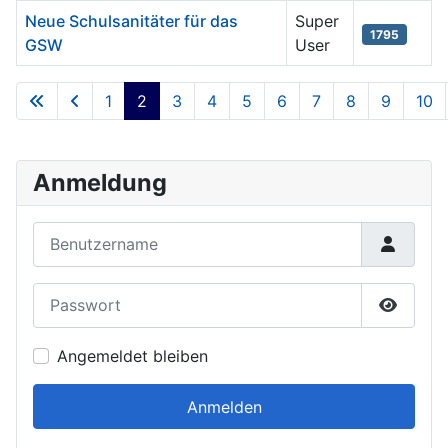
Neue Schulsanitäter für das
Super
1795
GSW
User
1
2
3
4
5
6
7
8
9
10
Seite 2 von 12
Anmeldung
Benutzername
Passwort
Passwor
Angemeldet bleiben
Anmelden