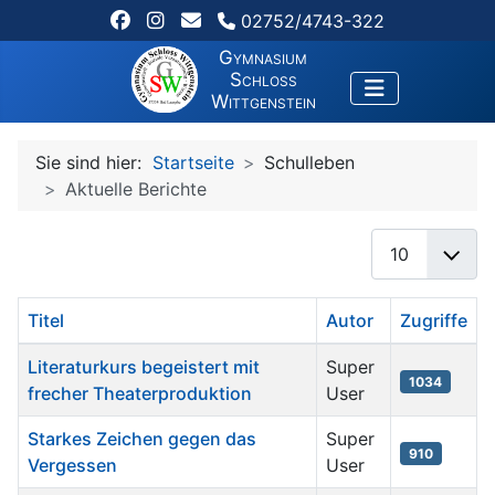
02752/4743-322
Gymnasium
Schloss
Wittgenstein
Sie sind hier:
Startseite
Schulleben
Aktuelle Berichte
Anzeige #
Titel
Autor
Zugriffe
Beiträge
Literaturkurs begeistert mit
Super
1034
frecher Theaterproduktion
User
Starkes Zeichen gegen das
Super
910
Vergessen
User